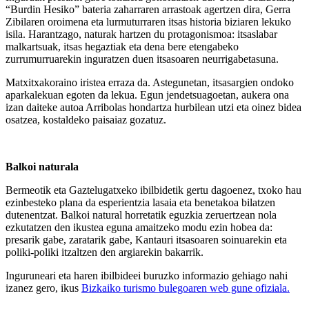
“Burdin Hesiko” bateria zaharraren arrastoak agertzen dira, Gerra
Zibilaren oroimena eta lurmuturraren itsas historia biziaren lekuko
isila. Harantzago, naturak hartzen du protagonismoa: itsaslabar
malkartsuak, itsas hegaztiak eta dena bere etengabeko
zurrumurruarekin inguratzen duen itsasoaren neurrigabetasuna.
Matxitxakoraino iristea erraza da. Astegunetan, itsasargien ondoko
aparkalekuan egoten da lekua. Egun jendetsuagoetan, aukera ona
izan daiteke autoa Arribolas hondartza hurbilean utzi eta oinez bidea
osatzea, kostaldeko paisaiaz gozatuz.
Balkoi naturala
Bermeotik eta Gaztelugatxeko ibilbidetik gertu dagoenez, txoko hau
ezinbesteko plana da esperientzia lasaia eta benetakoa bilatzen
dutenentzat. Balkoi natural horretatik eguzkia zeruertzean nola
ezkutatzen den ikustea eguna amaitzeko modu ezin hobea da:
presarik gabe, zaratarik gabe, Kantauri itsasoaren soinuarekin eta
poliki-poliki itzaltzen den argiarekin bakarrik.
Inguruneari eta haren ibilbideei buruzko informazio gehiago nahi
izanez gero, ikus
Bizkaiko turismo bulegoaren web gune ofiziala.