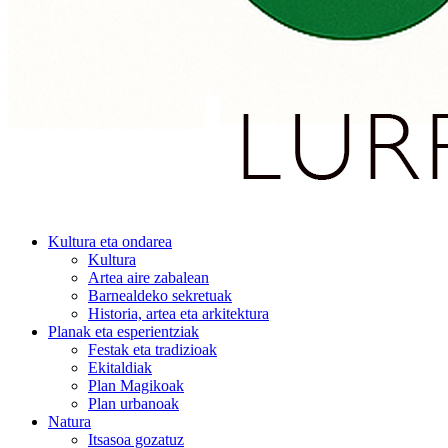
Kultura eta ondarea
Kultura
Artea aire zabalean
Barnealdeko sekretuak
Historia, artea eta arkitektura
Planak eta esperientziak
Festak eta tradizioak
Ekitaldiak
Plan Magikoak
Plan urbanoak
Natura
Itsasoa gozatuz