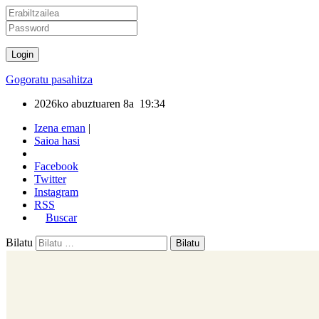
Gogoratu pasahitza
2026ko abuztuaren 8a
19:34
Izena eman
|
Saioa hasi
Facebook
Twitter
Instagram
RSS
Buscar
Bilatu