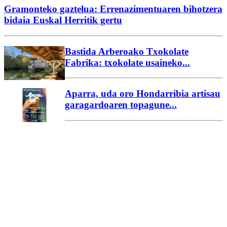
Gramonteko gaztelua: Errenazimentuaren bihotzera
bidaia Euskal Herritik gertu
Bastida Arberoako Txokolate
Fabrika: txokolate usaineko...
Aparra, uda oro Hondarribia artisau
garagardoaren topagune...