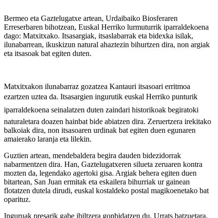
Bermeo eta Gaztelugatxe artean, Urdaibaiko Biosferaren
Erreserbaren bihotzean, Euskal Herriko lurmuturrik iparraldekoena
dago: Matxitxako. Itsasargiak, itsaslabarrak eta bidexka isilak,
ilunabarrean, ikuskizun natural ahaztezin bihurtzen dira, non argiak
eta itsasoak bat egiten duten.
Matxitxakon ilunabarraz gozatzea Kantauri itsasoari erritmoa
ezartzen uztea da. Itsasargien ingurutik euskal Herriko punturik
iparraldekoena seinalatzen duten zaindari historikoak begiratoki
naturaletara doazen hainbat bide abiatzen dira. Zeruertzera irekitako
balkoiak dira, non itsasoaren urdinak bat egiten duen egunaren
amaierako laranja eta lilekin.
Guztien artean, mendebaldera begira dauden bidezidorrak
nabarmentzen dira. Han, Gaztelugatxeren silueta zeruaren kontra
mozten da, legendako agertoki gisa. Argiak behera egiten duen
bitartean, San Juan ermitak eta eskailera bihurriak ur gainean
flotatzen dutela dirudi, euskal kostaldeko postal magikoenetako bat
oparituz.
Inguruak presarik gabe ibiltzera gonbidatzen du. Urrats batzuetara,