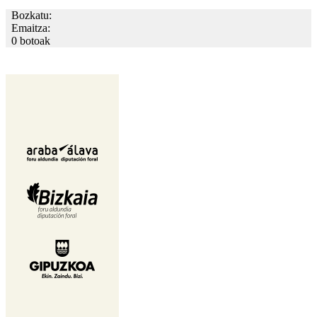
Bozkatu:
Emaitza:
0 botoak