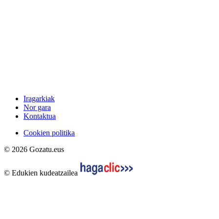
Iragarkiak
Nor gara
Kontaktua
Cookien politika
© 2026 Gozatu.eus
© Edukien kudeatzailea