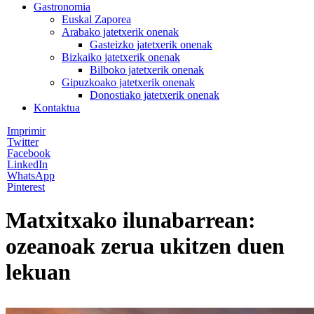
Gastronomia
Euskal Zaporea
Arabako jatetxerik onenak
Gasteizko jatetxerik onenak
Bizkaiko jatetxerik onenak
Bilboko jatetxerik onenak
Gipuzkoako jatetxerik onenak
Donostiako jatetxerik onenak
Kontaktua
Imprimir
Twitter
Facebook
LinkedIn
WhatsApp
Pinterest
Matxitxako ilunabarrean:
ozeanoak zerua ukitzen duen
lekuan