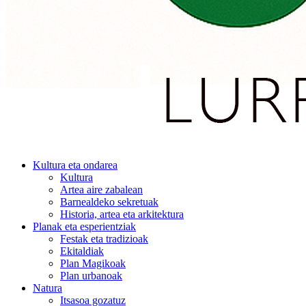
Kultura eta ondarea
Kultura
Artea aire zabalean
Barnealdeko sekretuak
Historia, artea eta arkitektura
Planak eta esperientziak
Festak eta tradizioak
Ekitaldiak
Plan Magikoak
Plan urbanoak
Natura
Itsasoa gozatuz