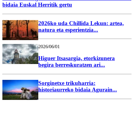
bidaia Euskal Herritik gertu
2026ko uda Chillida Lekun: artea,
natura eta esperientzia...
2026/06/01
Higuer Itsasargia, etorkizunera
begira berreskuratzen ari...
Sorginetxe trikuharria:
historiaurreko bidaia Agurain...