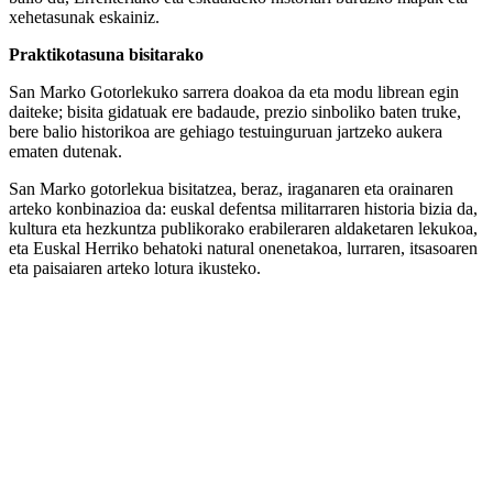
xehetasunak eskainiz.
Praktikotasuna bisitarako
San Marko Gotorlekuko sarrera doakoa da eta modu librean egin
daiteke; bisita gidatuak ere badaude, prezio sinboliko baten truke,
bere balio historikoa are gehiago testuinguruan jartzeko aukera
ematen dutenak.
San Marko gotorlekua bisitatzea, beraz, iraganaren eta orainaren
arteko konbinazioa da: euskal defentsa militarraren historia bizia da,
kultura eta hezkuntza publikorako erabileraren aldaketaren lekukoa,
eta Euskal Herriko behatoki natural onenetakoa, lurraren, itsasoaren
eta paisaiaren arteko lotura ikusteko.