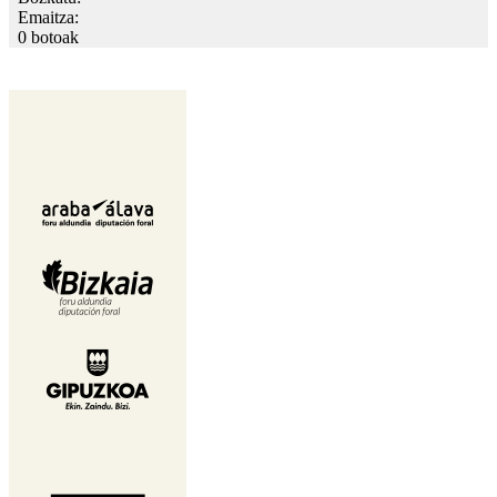
Emaitza:
0 botoak