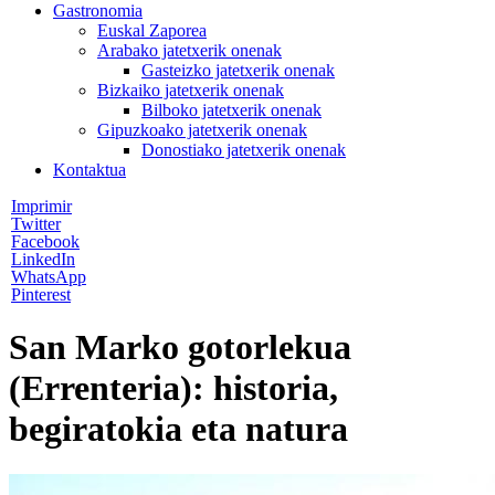
Gastronomia
Euskal Zaporea
Arabako jatetxerik onenak
Gasteizko jatetxerik onenak
Bizkaiko jatetxerik onenak
Bilboko jatetxerik onenak
Gipuzkoako jatetxerik onenak
Donostiako jatetxerik onenak
Kontaktua
Imprimir
Twitter
Facebook
LinkedIn
WhatsApp
Pinterest
San Marko gotorlekua
(Errenteria): historia,
begiratokia eta natura