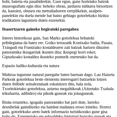
hobi, bateria eta pasabideekin. Gaur egun, gune horietako batzuk
museografiatu egin dira: beheko obran, jarduera militarra birsortzen
da, kanoien, obusen eta metrailadoreen erreplikekin, azalpen-
panelekin eta duela mende bat baino gehiago gotorlekuko bizitza
irudikatzen laguntzen duten eszenekin.
Itsasertzaren gaineko begiratoki paregabea
Interes historikoaz gain, San Marko gotorlekua behatoki
pribilegiatua da batez ere. Goiko terrazatik Kontxako badia, Pasaia,
Txingudi eta Frantziako kostaldearen zati batzuk hartzen dituzten
panoramika ikusgarriak ikusten dira; ikuspegi horri esker,
Gipuzkoako kostaldea ikusteko punturik onenetako bat da.
Espazio ludiko-kulturala eta natura
Multzoa ingurune natural paregabe baten barruan dago. Lau Haizeta
Parkeak gotorlekua beste elementu interesgarri batzuekin lotzen
duten ibilbide seinaleztatuak eskaintzen ditu, hala nola,
Txoritokietako gotorlekua, aztarna megalitikoak (Aitzetako Txabala
trikuharria, adibidez) eta piknik-guneak eta jolasguneak.
Bisita errazteko, igogailu panoramiko bat jarri dute, lurreko
desnibelak gainditzeko eta hainbat mailatara eroso iristeko. Horrez
gain, gotorlekuko areto batek informazio turistikorako gune gisa
balio du, Errenteriako eta eskualdeko historiari buruzko mapak eta