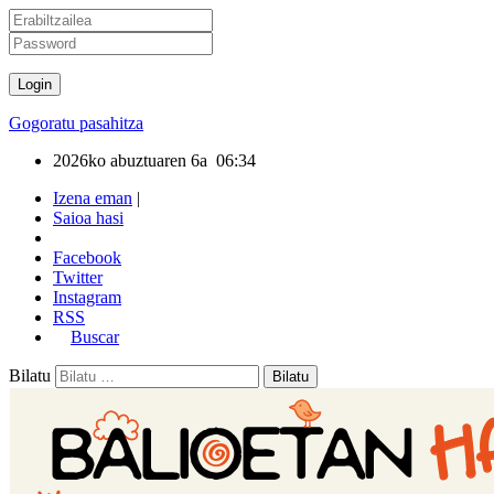
Gogoratu pasahitza
2026ko abuztuaren 6a
06:34
Izena eman
|
Saioa hasi
Facebook
Twitter
Instagram
RSS
Buscar
Bilatu