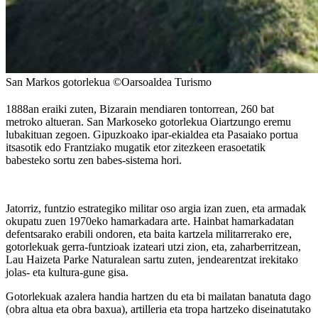
San Markos gotorlekua ©Oarsoaldea Turismo
1888an eraiki zuten, Bizarain mendiaren tontorrean, 260 bat
metroko altueran. San Markoseko gotorlekua Oiartzungo eremu
lubakituan zegoen. Gipuzkoako ipar-ekialdea eta Pasaiako portua
itsasotik edo Frantziako mugatik etor zitezkeen erasoetatik
babesteko sortu zen babes-sistema hori.
Jatorriz, funtzio estrategiko militar oso argia izan zuen, eta armadak
okupatu zuen 1970eko hamarkadara arte. Hainbat hamarkadatan
defentsarako erabili ondoren, eta baita kartzela militarrerako ere,
gotorlekuak gerra-funtzioak izateari utzi zion, eta, zaharberritzean,
Lau Haizeta Parke Naturalean sartu zuten, jendearentzat irekitako
jolas- eta kultura-gune gisa.
Gotorlekuak azalera handia hartzen du eta bi mailatan banatuta dago
(obra altua eta obra baxua), artilleria eta tropa hartzeko diseinatutako