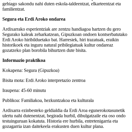
gehiago sakondu nahi duten eskola-taldeentzat, elkarteentzat eta
familientzat.
Segura eta Erdi Aroko ondarea
Ardixarrako esperientziak are zentzu handiagoa hartzen du gero
Segurako kaleak zeharkatzean, Gipuzkoan ondoen kontserbatutako
Erdi Aroko hiribilduetako bat. Harresiek, hiri trazatuak, eraikin
historikoek eta inguru natural pribilegiatuak kultur ondareaz
gozatzeko plan borobila bihurtzen dute bisita.
Informazio praktikoa
Kokapena: Segura (Gipuzkoa)
Bisita mota: Erdi Aroko interpretazio zentroa
Iraupena: 45-60 minutu
Publikoa: Familiakoa, hezkuntzakoa eta kulturala
Ardixarra ezinbesteko geldialdia da Erdi Aroa egunerokotasunetik
ulertu nahi dutenentzat, begirada hurbil, dibulgatzaile eta oso ondo
testuinguruan kokatuta. Historia ere hurbila, entretenigarria eta
gozagarria izan daitekeela erakusten duen kultur plana.