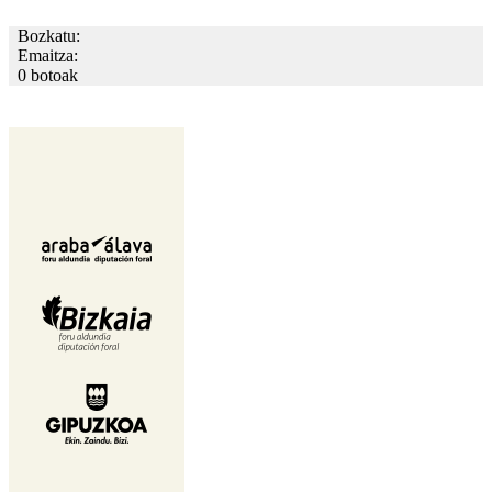
Bozkatu:
Emaitza:
0 botoak