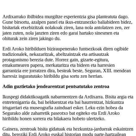
Ardixarrako ibilbidea murgiltze esperientzia gisa planteatuta dago.
Gune birsortu, azalpen panel eta ikus-entzunezko baliabideen bidez,
bisitariak etxebizitzak nolakoak ziren, lana nola antolatzen zen, zer
jaten zuten, nola janzten ziren edo garai hartako sinesmen eta
ohiturak zein ziren jakingo du.
Erdi Aroko hiribilduen biziraupenerako funtsezkoak diren ogibide
tradizionalek, nekazaritzak, abeltzaintzak eta artisautzak
protagonismo berezia dute. Horrez gain, gizarte-egitura,
emakumearen papera, merkataritza eta bideen eta harresien
garrantzia ere jorratzen dira, besteak beste, Seguran, XIII. mendean
harresiz inguratutako hiribildu gisa sortu zen herrian.
Adin guztietako jendearentzat pentsatutako zentroa
Ikuspegi didaktikoagatik nabarmentzen da Ardixarra. Bisita argia eta
entretenigarria da, bai helduentzat eta bai haurrentzat, hizkuntza
irisgarriari eta museografia zainduari esker. Leku ezin hobea da
Segurako alde zaharretik paseotxo bat egiteko eta Erdi Aroko
hiribildu honen sorrera eta bilakaera hobeto ulertzeko.
Gainera, zentroak bisita gidatuak eta hezkuntza-jarduerak eskaintzen
ditu, bereziki Erdi Aroko euskal historian modu parte-hartzailean