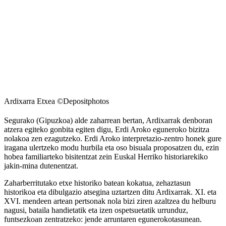
Ardixarra Etxea ©Depositphotos
Segurako (Gipuzkoa) alde zaharrean bertan, Ardixarrak denboran
atzera egiteko gonbita egiten digu, Erdi Aroko eguneroko bizitza
nolakoa zen ezagutzeko. Erdi Aroko interpretazio-zentro honek gure
iragana ulertzeko modu hurbila eta oso bisuala proposatzen du, ezin
hobea familiarteko bisitentzat zein Euskal Herriko historiarekiko
jakin-mina dutenentzat.
Zaharberritutako etxe historiko batean kokatua, zehaztasun
historikoa eta dibulgazio atsegina uztartzen ditu Ardixarrak. XI. eta
XVI. mendeen artean pertsonak nola bizi ziren azaltzea du helburu
nagusi, bataila handietatik eta izen ospetsuetatik urrunduz,
funtsezkoan zentratzeko: jende arruntaren egunerokotasunean.