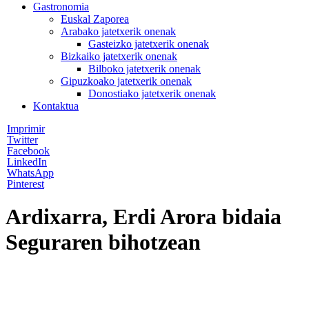
Gastronomia
Euskal Zaporea
Arabako jatetxerik onenak
Gasteizko jatetxerik onenak
Bizkaiko jatetxerik onenak
Bilboko jatetxerik onenak
Gipuzkoako jatetxerik onenak
Donostiako jatetxerik onenak
Kontaktua
Imprimir
Twitter
Facebook
LinkedIn
WhatsApp
Pinterest
Ardixarra, Erdi Arora bidaia
Seguraren bihotzean