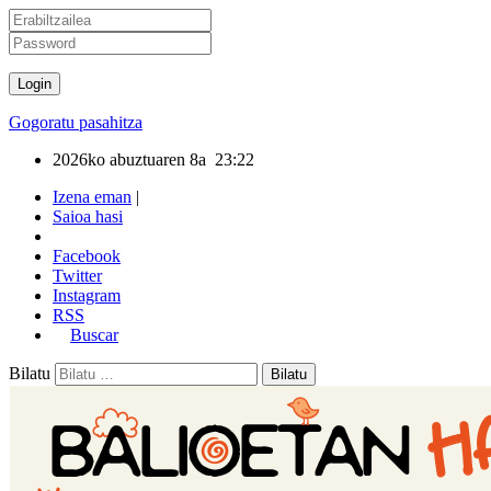
Gogoratu pasahitza
2026ko abuztuaren 8a
23:22
Izena eman
|
Saioa hasi
Facebook
Twitter
Instagram
RSS
Buscar
Bilatu