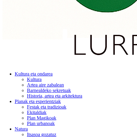
Kultura eta ondarea
Kultura
Artea aire zabalean
Barnealdeko sekretuak
Historia, artea eta arkitektura
Planak eta esperientziak
Festak eta tradizioak
Ekitaldiak
Plan Magikoak
Plan urbanoak
Natura
Itsasoa gozatuz