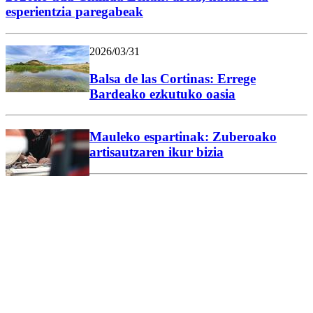
esperientzia paregabeak
2026/03/31
Balsa de las Cortinas: Errege
Bardeako ezkutuko oasia
Mauleko espartinak: Zuberoako
artisautzaren ikur bizia